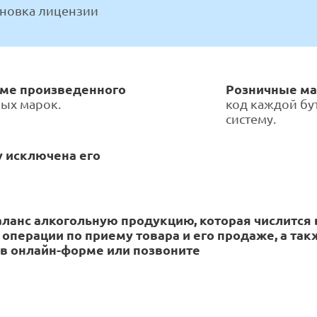
ановка лицензии
еме произведенного
Розничные ма
ых марок.
код каждой бу
систему.
у исключена его
аланс алкогольную продукцию, которая числится 
перации по приему товара и его продаже, а так
у в онлайн-форме или позвоните