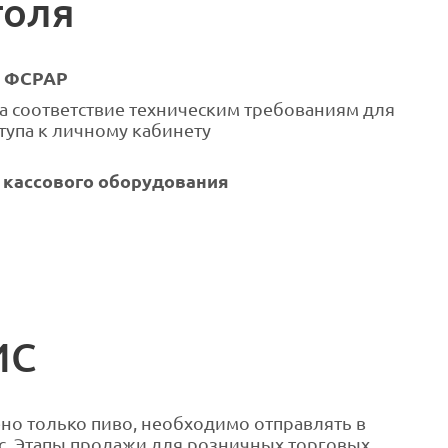
голя
в ФСРАР
а соответствие техническим требованиям для
тупа к личному кабинету
кассового оборудования
ИС
но только пиво, необходимо отправлять в
ас. Этапы продажи для розничных торговых