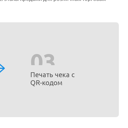
03
Печать чека с
QR-кодом