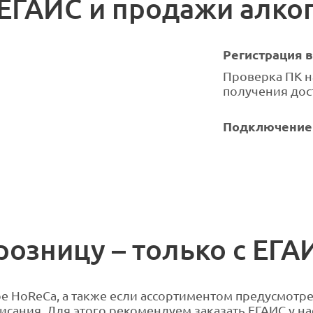
ЕГАИС и продажи алко
Регистрация 
Проверка ПК н
получения дос
Подключение 
розницу – только с ЕГА
е HoReCa, а также если ассортиментом предусмотре
писания. Для этого рекомендуем заказать ЕГАИС у н