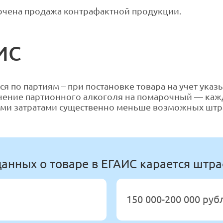
ючена продажа контрафактной продукции.
ИС
 по партиям – при постановке товара на учет указ
снение партионного алкоголя на помарочный — ка
щими затратами существенно меньше возможных штр
данных о товаре в ЕГАИС карается штр
150 000-200 000 ру